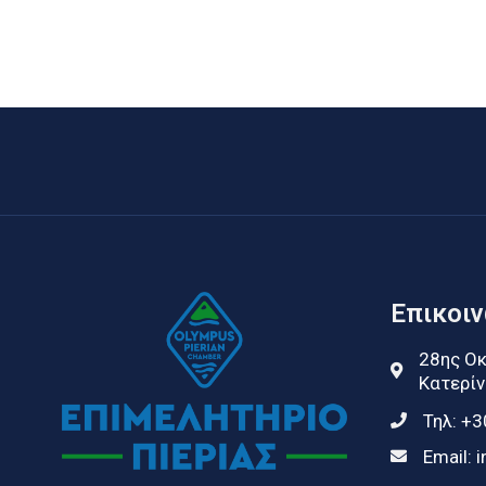
Επικοι
28ης Οκ
Κατερίν
Τηλ:
+3
Email:
i