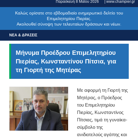
Παρασκευή 8 Μαΐου 2026
‍ ‍ ‍ ‍ ‍
| www.champier.gr
Καλώς ορίσατε στο εβδομαδιαίο ενημερωτικό δελτίο του
Επιμελητηρίου Πιερίας.
Ακολουθεί σύνοψη των τελευταίων δράσεων και νέων.
ΝΕΑ & ΔΡΑΣΕΙΣ
Μήνυμα Προέδρου Επιμελητηρίου
Πιερίας, Κωνσταντίνου Πίτσια, για
τη Γιορτή της Μητέρας
Με αφορμή τη Γιορτή της
Μητέρας, ο Πρόεδρος
του Επιμελητηρίου
Πιερίας, Κωνσταντίνος
Πίτσιας, τιμά τη γυναίκα-
σύμβολο της
ανιδιοτελούς αγάπης και