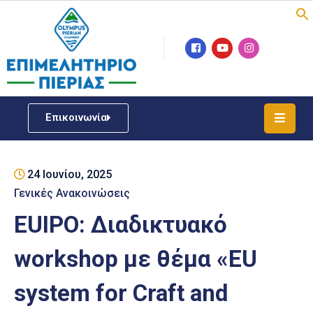
Επιμελητήριο
Νέα
/
Επικοινωνία
Δράσεις
Υπηρεσίες
24 Ιουνίου, 2025
ΓΕΜΗ
/
Γενικές Ανακοινώσεις
Μητρώου
EUIPO: Διαδικτυακό
Επιχειρηματική
workshop με θέμα «EU
Υποστήριξη
system for Craft and
Έκθεση
Παραδοσιακών