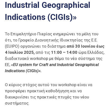
Industrial Geographical
Επαγγελμάτων
Έκθεση
Indications (CIGIs)»
ΕΒΕΠ-
ΚΜ
Το Επιμελητήριο Πιερίας ενημερώνει τα μέλη του
Πιερία
ότι, το Γραφείο Διανοητικής Ιδιοκτησίας της Ε.Ε.
(EUIPO) οργανώνει το διάστημα
από 30 Ιουνίου έως
4 Ιουλίου 2025,
από τις
11:00 – 14:00
ώρα Ελλάδας,
διαδικτυακό workshop με θέμα το νέο σύστημα της
ΕΕ,
«EU system for Craft and Industrial Geographical
Indications (CIGIs)».
Ο κύριος στόχος αυτού του workshop είναι να
προσφέρει πρακτική καθοδήγηση και να
διευκρινίσει τις πρακτικές πτυχές του νέου
συστήματος.