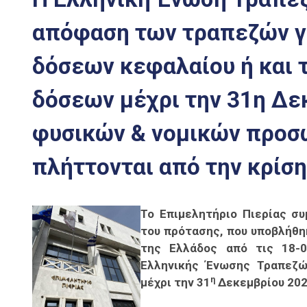
απόφαση των τραπεζών γ
δόσεων κεφαλαίου ή και
δόσεων μέχρι την 31η Δε
φυσικών & νομικών προσ
πλήττονται από την κρίση
Το Επιμελητήριο Πιερίας σ
του πρότασης, που υποβλήθη
της Ελλάδος από τις 18-0
Ελληνικής Ένωσης Τραπεζώ
η
μέχρι την 31
Δεκεμβρίου 202