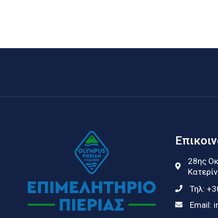
Επικοι
28ης Οκ
Κατερίν
Τηλ:
+3
Email:
i