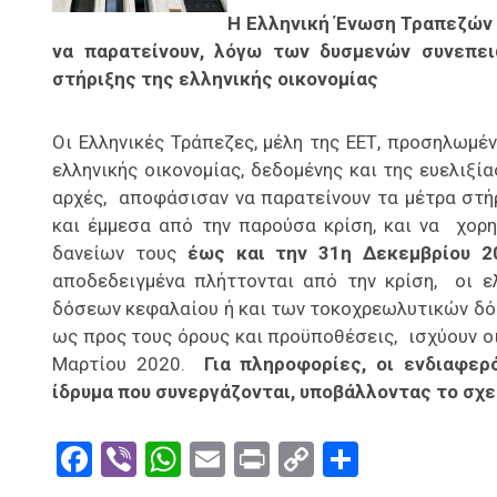
Η Ελληνική Ένωση Τραπεζών
να παρατείνουν, λόγω των δυσμενών συνεπει
στήριξης της ελληνικής οικονομίας
Οι Ελληνικές Τράπεζες, μέλη της ΕΕΤ, προσηλωμέ
ελληνικής οικονομίας, δεδομένης και της ευελιξί
αρχές, αποφάσισαν να παρατείνουν τα μέτρα στή
και έμμεσα από την παρούσα κρίση, και να χορ
δανείων τους
έως και την 31η Δεκεμβρίου 2
αποδεδειγμένα πλήττονται από την κρίση, οι 
δόσεων κεφαλαίου ή και των τοκοχρεωλυτικών δόσ
ως προς τους όρους και προϋποθέσεις, ισχύουν ο
Μαρτίου 2020.
Για πληροφορίες, οι ενδιαφερ
ίδρυμα που συνεργάζονται, υποβάλλοντας το σχε
Facebook
Viber
WhatsApp
Email
Print
Copy
Μοιραστ
Link