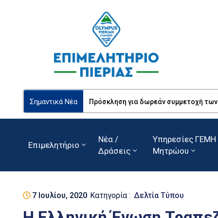
Σημαντικά Νέα
Πρόσκληση για δωρεάν συμμετοχή των Ε
Νέα /
Υπηρεσίες ΓΕΜΗ 
Επιμελητήριο
Δράσεις
Μητρώου
7 Ιουλίου, 2020
Κατηγορία :
Δελτία Τύπου
H Ελληνική Ένωση Τραπε