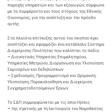
Επαγγελμάτων
παροχής υπηρεσιών και των εξαγωγών, σύμφωνα
με τα συμφέροντα και τους στόχους της Εθνικής
Έκθεση
Οικονομίας, για την ανάπτυξη και την πρόοδο
ΕΒΕΠ-
αυτής.
ΚΜ
Πιερία
Στα πλαίσια επίτευξης αυτού του σκοπού έχει
αναπτύξει και εφαρμόζει ένα κατάλληλο Σύστημα
Διαχείρισης Ποιότητας που καλύπτει το πεδίο:
–
Διοικητικές Υπηρεσίες Επιμελητηρίου,
Υπηρεσίες Μητρώου, Διοργάνωση και Υλοποίηση
Σεμιναρίων και Εκδηλώσεων
–
Σχεδιασμός, Προγραμματισμό και Ωρίμανση,
Υλοποίηση, Παρακολούθηση και Διαχείριση
Συγχρηματοδοτούμενων Έργων
Το ΣΔΠ συμμορφώνεται με τις απαιτήσεις:
–
της σχετικής με τη λειτουργία του Νομοθεσίας