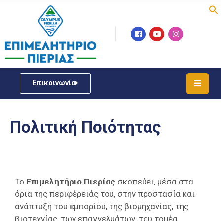
Επιμελητήριο
Νέα
/
Επικοινωνία
Δράσεις
Υπηρεσίες
Πολιτική Ποιότητας
ΓΕΜΗ
/
Μητρώου
Επιχειρηματική
Το
Επιμελητήριο Πιερίας
σκοπεύει, μέσα στα
Υποστήριξη
όρια της περιφέρειάς του, στην προστασία και
Έκθεση
ανάπτυξη του εμπορίου, της βιομηχανίας, της
Παραδοσιακών
βιοτεχνίας, των επαγγελμάτων, του τομέα