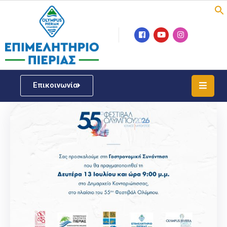
Επιμελητήριο
Νέα
/
Επικοινωνία
Δράσεις
Υπηρεσίες
ΓΕΜΗ
/
Μητρώου
Επιχειρηματική
Υποστήριξη
Έκθεση
Παραδοσιακών