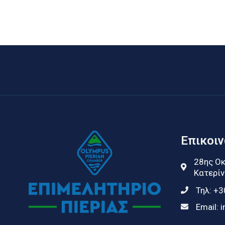
Επικοι
28ης Οκ
Κατερίν
Τηλ:
+3
Email:
i