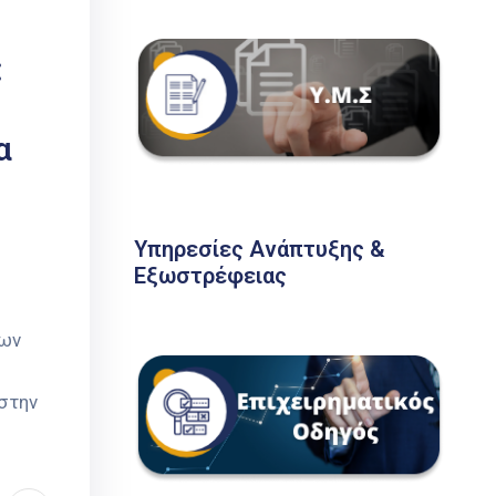
:
α
Υπηρεσίες Ανάπτυξης &
Εξωστρέφειας
εων
στην