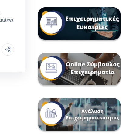
ς
μαίνει