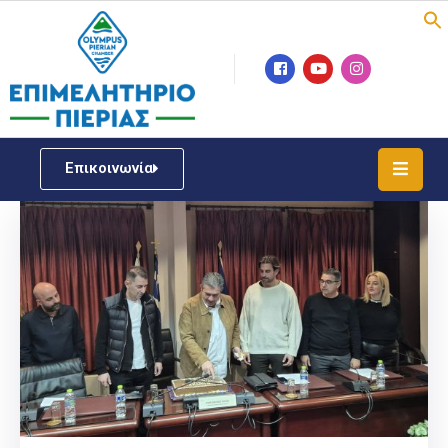
Επιμελητήριο
Νέα
/
Επικοινωνία
Δράσεις
Υπηρεσίες
ΓΕΜΗ
/
Μητρώου
Επιχειρηματική
Υποστήριξη
Έκθεση
Παραδοσιακών