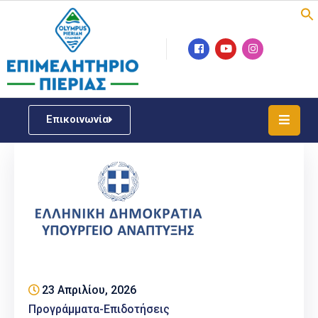
Επιμελητήριο
Νέα
/
Επικοινωνία
Δράσεις
Υπηρεσίες
ΓΕΜΗ
/
Μητρώου
Επιχειρηματική
Υποστήριξη
23 Απριλίου, 2026
Έκθεση
Προγράμματα-Επιδοτήσεις
Παραδοσιακών