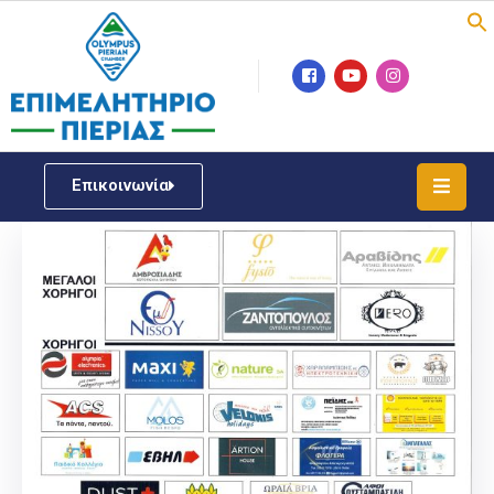
Επιμελητήριο
Νέα
/
Επικοινωνία
Δράσεις
Υπηρεσίες
ΓΕΜΗ
/
Μητρώου
Επιχειρηματική
Υποστήριξη
Έκθεση
Παραδοσιακών