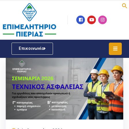
Επιμελητήριο
Νέα
/
Επικοινωνία
Δράσεις
Υπηρεσίες
ΓΕΜΗ
/
Μητρώου
Επιχειρηματική
Υποστήριξη
Έκθεση
Παραδοσιακών