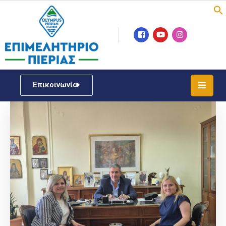
Επιμελητήριο
Νέα
/
Επικοινωνία
Δράσεις
Υπηρεσίες
ΓΕΜΗ
/
Μητρώου
Επιχειρηματική
Υποστήριξη
Έκθεση
Παραδοσιακών