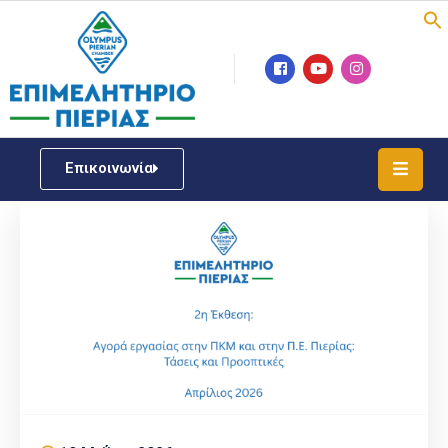
Επιμελητήριο
Νέα
/
Επικοινωνία
Δράσεις
Υπηρεσίες
ΓΕΜΗ
/
Μητρώου
Επιχειρηματική
Υποστήριξη
Έκθεση
Παραδοσιακών