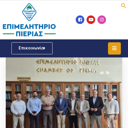
Επιμελητήριο
Νέα
/
Επικοινωνία
Δράσεις
Υπηρεσίες
ΓΕΜΗ
/
Μητρώου
Επιχειρηματική
Υποστήριξη
Έκθεση
Παραδοσιακών