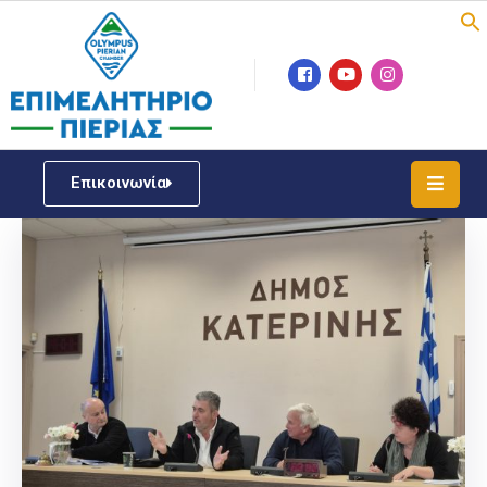
Επιμελητήριο
Νέα
/
Επικοινωνία
Δράσεις
Υπηρεσίες
ΓΕΜΗ
/
Μητρώου
Επιχειρηματική
Υποστήριξη
Έκθεση
Παραδοσιακών