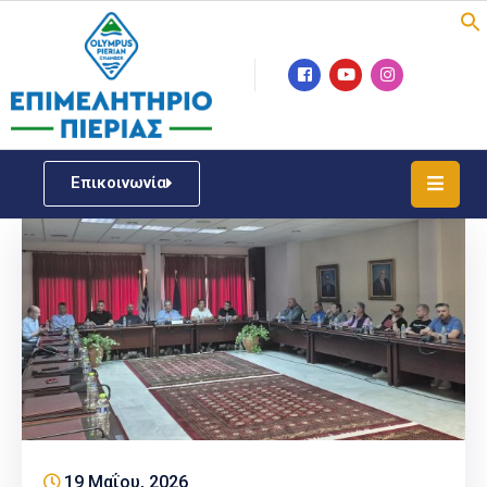
Επιμελητήριο
Νέα
/
Επικοινωνία
Δράσεις
Υπηρεσίες
ΓΕΜΗ
/
Μητρώου
Επιχειρηματική
Υποστήριξη
Έκθεση
Παραδοσιακών
19 Μαΐου, 2026