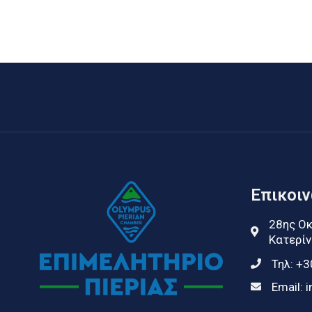
Επικοι
28ης Οκ
Κατερίν
Τηλ:
+3
Email:
i