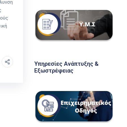
όλυνση
ς
κούς
τική
Υπηρεσίες Ανάπτυξης &
Εξωστρέφειας