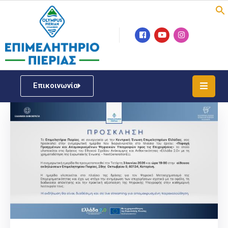
Επιμελητήριο
Νέα
/
Επικοινωνία
Δράσεις
Υπηρεσίες
ΓΕΜΗ
/
Μητρώου
Επιχειρηματική
Υποστήριξη
Έκθεση
Παραδοσιακών