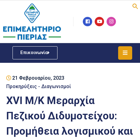
Επιμελητήριο
Νέα
/
Επικοινωνία
Δράσεις
Υπηρεσίες
21 Φεβρουαρίου, 2023
ΓΕΜΗ
/
Προκηρύξεις - Διαγωνισμοί
Μητρώου
XVI M/Κ Mεραρχία
Επιχειρηματική
Πεζικού Διδυμοτείχου:
Υποστήριξη
Προμήθεια λογισμικού και
Έκθεση
Παραδοσιακών