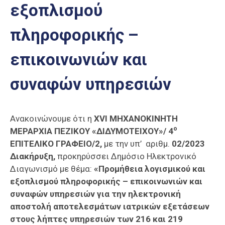
εξοπλισμού
Επαγγελμάτων
Έκθεση
πληροφορικής –
ΕΒΕΠ-
ΚΜ
επικοινωνιών και
Πιερία
συναφών υπηρεσιών
Ανακοινώνουμε ότι η
XVI MΗΧΑΝΟΚΙΝΗΤΗ
ο
MΕΡΑΡΧΙΑ ΠΕΖΙΚΟΥ «ΔΙΔΥΜΟΤΕΙΧΟΥ»/ 4
ΕΠΙΤΕΛΙΚΟ ΓΡΑΦΕΙΟ/2,
με την υπ’ αριθμ.
02/2023
Διακήρυξη,
προκηρύσσει Δημόσιο Ηλεκτρονικό
Διαγωνισμό με θέμα:
«Προμήθεια λογισμικού και
εξοπλισμού πληροφορικής – επικοινωνιών και
συναφών υπηρεσιών για την ηλεκτρονική
αποστολή αποτελεσμάτων ιατρικών εξετάσεων
στους λήπτες
υπηρεσιών των 216 και 219