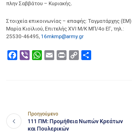
πλην Σαββάτου – Κυριακής
.
Στοιχεία επικοινωνίας – επαφής: Ταγματάρχης (ΕΜ)
Μαρία Κιοϊλιού, Επιτελής XVI M/K ΜΠ/4ο ΕΓ, τηλ.:
25530-46495,
16mkmp@army.gr
Facebook
Viber
WhatsApp
Email
Print
Copy
Μοιραστε
Link
Προηγούμενο
111 ΠΜ: Προμήθεια Νωπών Κρεάτων
και Πουλερικών