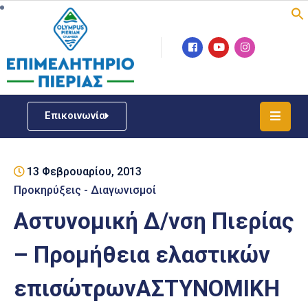
Επιμελητήριο
Νέα
/
Επικοινωνία
Δράσεις
Υπηρεσίες
13 Φεβρουαρίου, 2013
ΓΕΜΗ
/
Προκηρύξεις - Διαγωνισμοί
Μητρώου
Αστυνομική Δ/νση Πιερίας
Επιχειρηματική
– Προμήθεια ελαστικών
Υποστήριξη
επισώτρωνΑΣΤΥΝΟΜΙΚΗ
Έκθεση
Παραδοσιακών