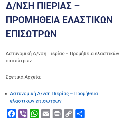
Δ/ΝΣΗ ΠΙΕΡΙΑΣ –
Επαγγελμάτων
Έκθεση
ΠΡΟΜΗΘΕΙΑ ΕΛΑΣΤΙΚΩΝ
ΕΒΕΠ-
ΚΜ
ΕΠΙΣΩΤΡΩΝ
Πιερία
Αστυνομική Δ/νση Πιερίας – Προμήθεια ελαστικών
επισώτρων
Σχετικά Αρχεία:
Αστυνομική Δ/νση Πιερίας – Προμήθεια
ελαστικών επισώτρων
Facebook
Viber
WhatsApp
Email
Print
Copy
Μοιραστε
Link