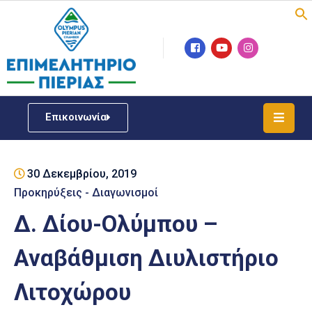
Επιμελητήριο
Νέα
/
Επικοινωνία
Δράσεις
Υπηρεσίες
30 Δεκεμβρίου, 2019
ΓΕΜΗ
/
Προκηρύξεις - Διαγωνισμοί
Μητρώου
Δ. Δίου-Ολύμπου –
Επιχειρηματική
Αναβάθμιση Διυλιστήριο
Υποστήριξη
Λιτοχώρου
Έκθεση
Παραδοσιακών