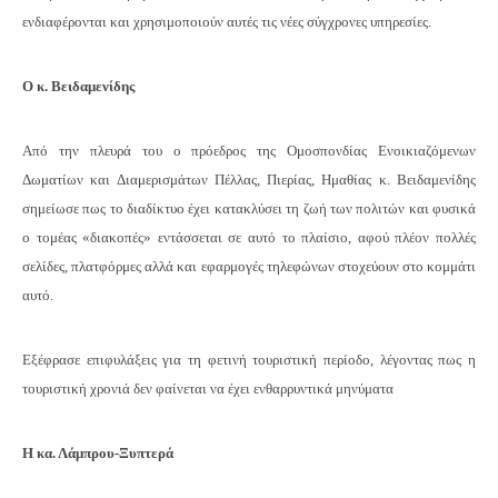
ενδιαφέρονται και χρησιμοποιούν αυτές τις νέες σύγχρονες υπηρεσίες.
Ο κ. Βειδαμενίδης
Από την πλευρά του ο πρόεδρος της Ομοσπονδίας Ενοικιαζόμενων
Δωματίων και Διαμερισμάτων Πέλλας, Πιερίας, Ημαθίας κ. Βειδαμενίδης
σημείωσε πως το διαδίκτυο έχει κατακλύσει τη ζωή των πολιτών και φυσικά
ο τομέας «διακοπές» εντάσσεται σε αυτό το πλαίσιο, αφού πλέον πολλές
σελίδες, πλατφόρμες αλλά και εφαρμογές τηλεφώνων στοχεύουν στο κομμάτι
αυτό.
Εξέφρασε επιφυλάξεις για τη φετινή τουριστική περίοδο, λέγοντας πως η
τουριστική χρονιά δεν φαίνεται να έχει ενθαρρυντικά μηνύματα
Η κα. Λάμπρου-Ξυπτερά