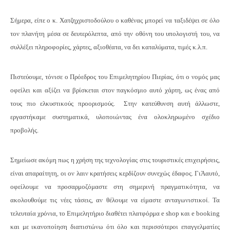
Σήμερα, είπε ο κ. Χατζηχριστοδούλου ο καθένας μπορεί να ταξιδέψει σε όλο
τον πλανήτη μέσα σε δευτερόλεπτα, από την οθόνη του υπολογιστή του, να
συλλέξει πληροφορίες, χάρτες, αξιοθέατα, να δει καταλύματα, τιμές κ.λ.π.
Πιστεύουμε, τόνισε ο Πρόεδρος του Επιμελητηρίου Πιερίας, ότι ο νομός μας
οφείλει και αξίζει να βρίσκεται στον παγκόσμιο αυτό χάρτη, ως ένας από
τους πιο ελκυστικούς προορισμούς. Στην κατεύθυνση αυτή άλλωστε,
εργαστήκαμε συστηματικά, υλοποιώντας ένα ολοκληρωμένο σχέδιο
προβολής.
Σημείωσε ακόμη πως η χρήση της τεχνολογίας στις τουριστικές επιχειρήσεις,
είναι απαραίτητη, οι ον λαιν κρατήσεις κερδίζουν συνεχώς έδαφος. ΓιΆαυτό,
οφείλουμε να προσαρμοζόμαστε στη σημερινή πραγματικότητα, να
ακολουθούμε τις νέες τάσεις, αν θέλουμε να είμαστε ανταγωνιστικοί. Τα
τελευταία χρόνια, το Επιμελητήριο διαθέτει πλατφόρμα e shop και e booking
και με ικανοποίηση διαπιστώνω ότι όλο και περισσότεροι επαγγελματίες