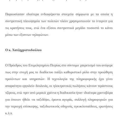
Παρουσίασαν ιδιαίτερα ενδιαφέροντα στοιχεία σύμφωνα με τα οποία η
συντριπτική πλειοψηφία των πολιτών πλέον χρησιμοποιούν το ίντερνετ για
τις
κρατήσεις τους, ενώ ένα εξίσου συντριπτικά μεγάλο ποσοστό το κάνει
μέσω των έξυπνων τηλεφώνων.
Ο κ. Χατζηχριστοδούλου
Ο Πρόεδρος του Επιμελητηρίου Πιερίας στο σύντομο χαιρετισμό του ανέφερε
πως στην εποχή μας το διαδίκτυο παίζει καθοριστικό ρόλο στην προώθηση
προϊόντων και υπηρεσιών. Η τεχνολογία της πληροφορικής έχει γίνει
απαραίτητο εργαλείο δουλειάς, οι ηλεκτρονικές πωλήσεις κάνουν τεράστιους
τζίρους, ενώ πριν από μερικά χρόνια η διαδικασία ήταν ιδιαίτερα χρονοβόρα
για όποιον ήθελε να ταξιδέψει, έρευνα αγοράς, συλλογή πληροφοριών για
την περιοχή επίσκεψης, ταξιδιωτικούς οδηγούς, εγκυκλοπαίδειες, ερωτήσεις
κ.λ.π.