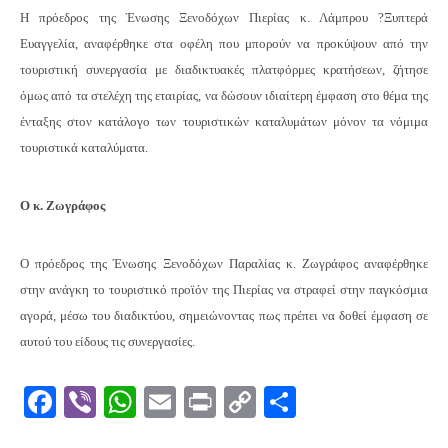
Η πρόεδρος της Ένωσης Ξενοδόχων Πιερίας κ. Λάμπρου ?Ξυπτερά
Ευαγγελία, αναφέρθηκε στα οφέλη που μπορούν να προκύψουν από την
τουριστική συνεργασία με διαδικτυακές πλατφόρμες κρατήσεων, ζήτησε
όμως από τα στελέχη της εταιρίας, να δώσουν ιδιαίτερη έμφαση στο θέμα της
ένταξης στον κατάλογο των τουριστικών καταλυμάτων μόνον τα νόμιμα
τουριστικά καταλύματα.
Ο κ. Ζωγράφος
Ο πρόεδρος της Ένωσης Ξενοδόχων Παραλίας κ. Ζωγράφος αναφέρθηκε
στην ανάγκη το τουριστικό προϊόν της Πιερίας να στραφεί στην παγκόσμια
αγορά, μέσω του διαδικτύου, σημειώνοντας πως πρέπει να δοθεί έμφαση σε
αυτού του είδους τις συνεργασίες.
Facebook
Viber
WhatsApp
Email
Print
Copy
Μοιραστε
Link