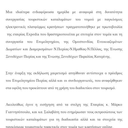
Επαγγελμάτων
Μια ιδιαίτερα ενδιαφέρουσα ημερίδα με αναφορά στη δυνατότητα
Έκθεση
συνεργασίας τουριστικών καταλυμάτων του νομού με παγκόσμιες
ΕΒΕΠ-
ηλεκτρονικές πλατφόρμες κρατήσεων πραγματοποιήθηκε με πρωτοβουλία
ΚΜ
της εταιρίας Expedia που δραστηριοποιείται με επιτυχία στον τομέα και τη
συνεργασία του Επιμελητηρίου, της Ομοσπονδίας Ενοικιαζομέ
νων
Πιερία
Δωματίων και Διαμερισμάτων Ν.Πιερίας-Ν.Ημαθίας-Ν.Πέλλας, της Ένωσης
Ξενοδόχων Πιερίας και της Ένωσης Ξενοδόχων Παραλίας Κατερίνης.
Στην έναρξη της εκδήλωση χαιρετισμό απηύθυναν αντίστοιχα ο πρόεδρος
του Επιμελητηρίου Πιερίας αλλά και οι συνδιοργανωτές, που αναφέρθηκαν
στα οφέλη που προκύπτουν από τη χρήση του
διαδικτύου στον τουρισμό.
Ακολούθως έγινε η εισήγηση από τα στελχη της Εταιρίας κ. Μάρκο
Γιαννησόπουλο, και κα. Σαλαβάτη που ενημέρωσαν το
υς εκπροσώπους των
τουριστικών καταλυμάτων για τη διαδικασία αλλά και τα στοιχεία της
παγκόσμιας τουριστικής πρακτικής στον τομέα των κρατήσεων online.