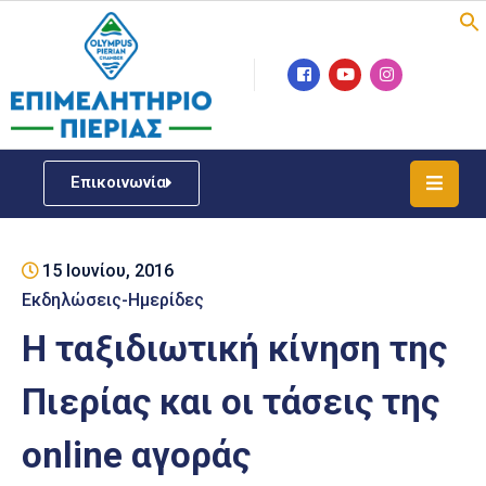
Επιμελητήριο
Νέα
/
Επικοινωνία
Δράσεις
Υπηρεσίες
15 Ιουνίου, 2016
ΓΕΜΗ
/
Εκδηλώσεις-Ημερίδες
Μητρώου
Η ταξιδιωτική κίνηση της
Επιχειρηματική
Πιερίας και οι τάσεις της
Υποστήριξη
οnline αγοράς
Έκθεση
Παραδοσιακών