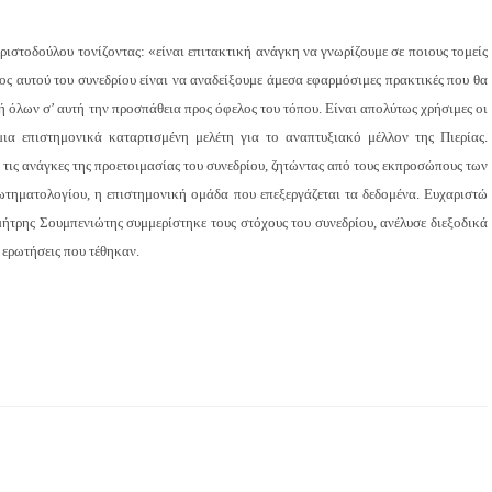
ιστοδούλου τονίζοντας: «είναι επιτακτική ανάγκη να γνωρίζουμε σε ποιους τομείς
χος αυτού του συνεδρίου είναι να αναδείξουμε άμεσα εφαρμόσιμες πρακτικές που θα
όλων σ’ αυτή την προσπάθεια προς όφελος του τόπου. Είναι απολύτως χρήσιμες οι
μια επιστημονικά καταρτισμένη μελέτη για το αναπτυξιακό μέλλον της Πιερίας.
τις ανάγκες της προετοιμασίας του συνεδρίου, ζητώντας από τους εκπροσώπους των
ωτηματολογίου, η επιστημονική ομάδα που επεξεργάζεται τα δεδομένα. Ευχαριστώ
μήτρης Σουμπενιώτης συμμερίστηκε τους στόχους του συνεδρίου, ανέλυσε διεξοδικά
 ερωτήσεις που τέθηκαν.
είτε