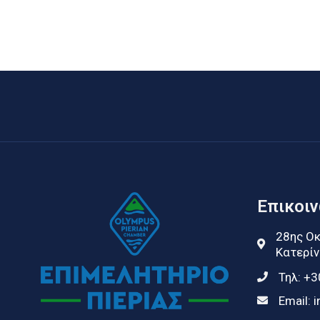
Επικοι
28ης Οκ
Κατερίν
Τηλ:
+3
Email:
i