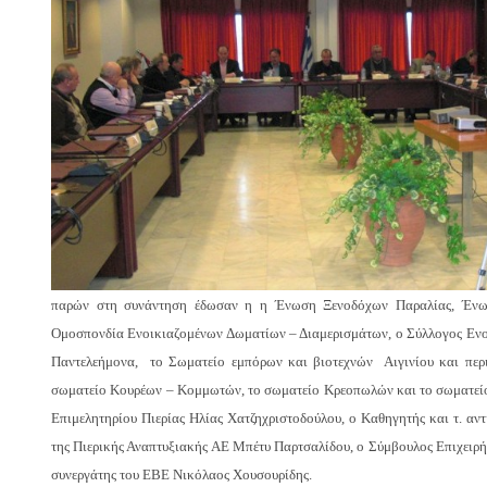
παρών στη συνάντηση έδωσαν η η Ένωση Ξενοδόχων Παραλίας, Ένωσ
Ομοσπονδία Ενοικιαζομένων Δωματίων – Διαμερισμάτων, ο Σύλλογος Εν
Παντελεήμονα, το Σωματείο εμπόρων και βιοτεχνών Αιγινίου και περι
σωματείο Κουρέων – Κομμωτών, το σωματείο Κρεοπωλών και το σωματεί
Επιμελητηρίου Πιερίας Ηλίας Χατζηχριστοδούλου, ο Καθηγητής και τ. αν
της Πιερικής Αναπτυξιακής ΑΕ Μπέτυ Παρτσαλίδου, ο Σύμβουλος Επιχειρ
συνεργάτης του ΕΒΕ Νικόλαος Χουσουρίδης.