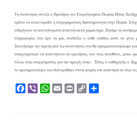
Τη συνάντηση άνοιξε ο Πρόεδρος του Επιμελητηρίου Πιερίας Ηλίας Χατζηχρ
πρέπει να επικεντρωθεί η επιχειρηματική δραστηριότητα στην Πιερία. Στό
οδηγήσουν σε αποτελέσματα αναπτυξιακού χαρακτήρα. Ζητάμε τη συνδρομή 
πληροφορίες που έχει να μας υποδείξει ο κάθε κλάδος ώστε να γίνει 
Ξεκινήσαμε την πρώτη από τις συναντήσεις που θα πραγματοποιήσουμε για 
επαγγελματιών να απαντήσουν σε ερωτήσεις που τους απευθύνει, μέσω ερ
όλους τους επαγγελματίες για την αρωγή τους».
Τέλος, ο καθηγητής κ. Δη
το ερωτηματολόγιο που διανεμήθηκε στους φορείς και απάντησε σε όλες τις
Facebook
Viber
WhatsApp
Email
Print
Copy
Μοιραστ
Link