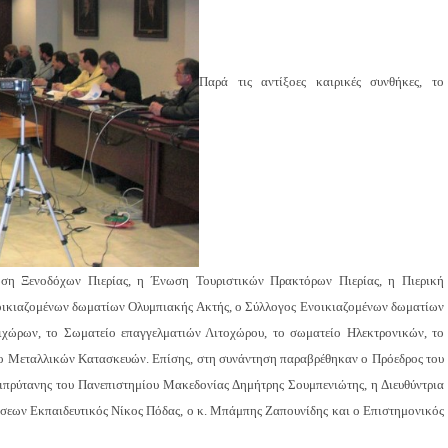
Παρά τις αντίξοες καιρικές συνθήκες, το
η Ξενοδόχων Πιερίας, η Ένωση Τουριστικών Πρακτόρων Πιερίας, η Πιερική
οικιαζομένων δωματίων Ολυμπιακής Ακτής, ο Σύλλογος Ενοικιαζομένων δωματίων
χώρων, το Σωματείο επαγγελματιών Λιτοχώρου, το σωματείο Ηλεκτρονικών, το
ο Μεταλλικών Κατασκευών. Επίσης, στη συνάντηση παραβρέθηκαν ο Πρόεδρος του
τιπρύτανης του Πανεπιστημίου Μακεδονίας Δημήτρης Σουμπενιώτης, η Διευθύντρια
ήσεων Εκπαιδευτικός Νίκος Πόδας, ο κ. Μπάμπης Ζαπουνίδης και ο Επιστημονικός