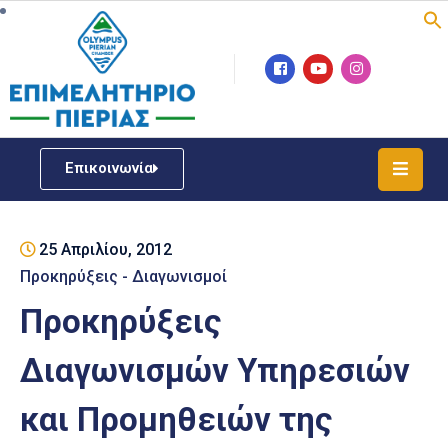
Επιμελητήριο
Νέα
/
Επικοινωνία
Δράσεις
Υπηρεσίες
25 Απριλίου, 2012
ΓΕΜΗ
/
Προκηρύξεις - Διαγωνισμοί
Μητρώου
Προκηρύξεις
Επιχειρηματική
Διαγωνισμών Υπηρεσιών
Υποστήριξη
και Προμηθειών της
Έκθεση
Παραδοσιακών