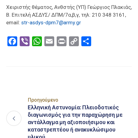
Χειριστής θέματος, Ανθστής (ΥΠ) Γεώργιος Πλακιάς,
Β. Επιτελή ΑΣΔΥΣ/ ΔΠΜ/7α,β,γ, τηλ: 210 348 3161,
email:
str-asdys-dpm7@army.gr
Facebook
Viber
WhatsApp
Email
Print
Copy
Μοιραστε
Link
Προηγούμενο
Ελληνική Αστυνομία: Πλειοδοτικός
διαγωνισμός για την παραχώρηση με
αντάλλαγμα μη αξιοποιήσιμου και
καταστρεπτέου ή ανακυκλώσιμου
υλικού