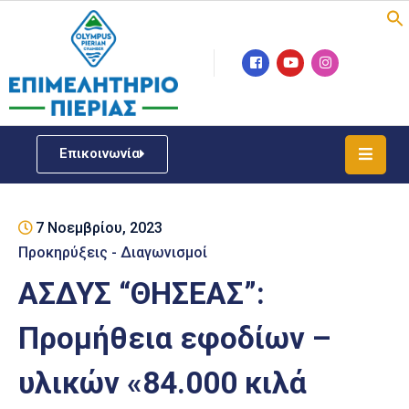
Επιμελητήριο
Νέα
/
Επικοινωνία
Δράσεις
Υπηρεσίες
7 Νοεμβρίου, 2023
ΓΕΜΗ
/
Προκηρύξεις - Διαγωνισμοί
Μητρώου
ΑΣΔΥΣ “ΘΗΣΕΑΣ”:
Επιχειρηματική
Προμήθεια εφοδίων –
Υποστήριξη
υλικών «84.000 κιλά
Έκθεση
Παραδοσιακών