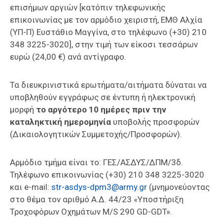
επισήμων αργιών [κατόπιν τηλεφωνικής
επικοινωνίας με τον αρμόδιο χειριστή, ΕΜΘ Αλχία
(ΥΠ-Π) Ευστάθιο Μαγγίνα, στο τηλέφωνο (+30) 210
348 3225-3020], στην τιμή των είκοσι τεσσάρων
ευρώ (24,00 €) ανά αντίγραφο.
Τα διευκρινιστικά ερωτήματα/αιτήματα δύναται να
υποβληθούν εγγράφως σε έντυπη ή ηλεκτρονική
μορφή
το αργότερο 10 ημέρες πριν την
καταληκτική ημερομηνία
υποβολής προσφορών
(Δικαιολογητικών Συμμετοχής/Προσφορών).
Αρμόδιο τμήμα είναι το: ΓΕΣ/ΑΣΔΥΣ/ΔΠΜ/3δ.
Τηλέφωνο επικοινωνίας (+30) 210 348 3225-3020
και e-mail:
str-asdys-dpm3@army.gr
(μνημονεύοντας
στο θέμα τον αριθμό Α.Δ. 44/23 «Υποστήριξη
Τροχοφόρων Οχημάτων M/S 290 GD-GDT».