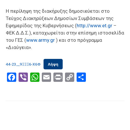
Η περίληψη της διακήρυξης δημοσιεύεται στο
Τεύχος Διακηρύξεων Δημοσίων Συμβάσεων της
Εφημερίδας της Κυβερνήσεως (
http://www.et.gr
–
ΦΕΚ Δ.Δ.Σ.), καταχωρείται στην επίσημη ιστοσελίδα
του ΓΕΣ (
www.army.gr
) και στο πρόγραμμα
«Διαύγεια».
44-23__9ΞΞΞ6-Χ6Φ
Λήψη
Facebook
Viber
WhatsApp
Email
Print
Copy
Μοιραστε
Link