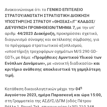
Επαγγελμάτων
Ανακοινώνουμε ότι το
ΓΕΝΙΚΟ ΕΠΙΤΕΛΕΙΟ
Έκθεση
ΣΤΡΑΤΟΥ/
ΑΝΩΤΑΤΗ ΣΤΡΑΤΙΩΤΙΚΗ ΔΙΟΙΚΗΣΗ
ΕΒΕΠ-
ΥΠΟΣΤΗΡΙΞΗΣ ΣΤΡΑΤΟΥ «ΘΗΣΕΑΣ»/Γ’ ΚΛΑΔΟΣ/
ΚΜ
ΔΙΕΥΘΥΝΣΗ ΠΡΟΜΗΘΕΙΩΝ/ΤΜΗΜΑ 7,
με την υπ’
αριθμ.
44/2023 Διακήρυξη,
προκηρύσσει σχετικό,
Πιερία
διαγωνισμό σύναψης και εκτέλεσης σύμβασης, για
το πρόγραμμα στρατιωτικού εξοπλισμού,
«υποστήριξη τροχοφόρων οχημάτων M/S 290 GD-
GDT», με θέμα:
«Προμήθειες Αμυντικού Υλικού των
Ενόπλων Δυνάμεων»,
με «ανοικτή διαδικασία»
και
κριτήριο ανάθεσης αποκλειστικά τη χαμηλότερη
τιμή.
η
Κατάθεση δικαιολογητικών μέχρι την
04
Αυγούστου 2023, ημέρα Παρασκευή και ώρα 15:00,
στη Γραμματεία της ΑΣΔΥΣ/ΔΠΜ (οδός Πέτρου
Ράλλη 1, Ρουφ) Τηλ. επικοινωνίας (+30) 210 348