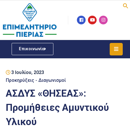
Επιμελητήριο
Νέα
/
Επικοινωνία
Δράσεις
Υπηρεσίες
3 Ιουλίου, 2023
ΓΕΜΗ
/
Προκηρύξεις - Διαγωνισμοί
Μητρώου
ΑΣΔΥΣ «ΘΗΣΕΑΣ»:
Επιχειρηματική
Προμήθειες Αμυντικού
Υποστήριξη
Υλικού
Έκθεση
Παραδοσιακών