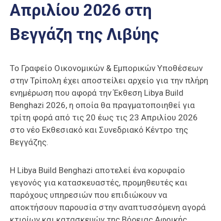
Απριλίου 2026 στη
Επαγγελμάτων
Έκθεση
Βεγγάζη της Λιβύης
ΕΒΕΠ-
ΚΜ
Το Γραφείο Οικονομικών & Εμπορικών Υποθέσεων
Πιερία
στην Τρίπολη έχει αποστείλει αρχείο για την πλήρη
ενημέρωση που αφορά την Έκθεση Libya Build
Benghazi 2026, η οποία θα πραγματοποιηθεί για
τρίτη φορά από τις 20 έως τις 23 Απριλίου 2026
στο νέο Εκθεσιακό και Συνεδριακό Κέντρο της
Βεγγάζης.
Η Libya Build Benghazi αποτελεί ένα κορυφαίο
γεγονός για κατασκευαστές, προμηθευτές και
παρόχους υπηρεσιών που επιδιώκουν να
αποκτήσουν παρουσία στην αναπτυσσόμενη αγορά
κτιρίων και κατασκευών της Βόρειας Αφρικής