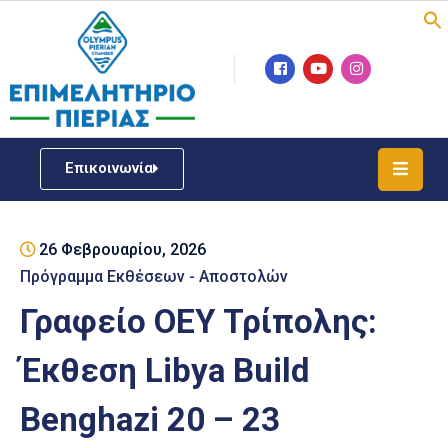
Επιμελητήριο
Νέα
/
Επικοινωνία
Δράσεις
Υπηρεσίες
26 Φεβρουαρίου, 2026
ΓΕΜΗ
/
Πρόγραμμα Εκθέσεων - Αποστολών
Μητρώου
Γραφείο ΟΕΥ Τρίπολης:
Επιχειρηματική
Έκθεση Libya Build
Υποστήριξη
Benghazi 20 – 23
Έκθεση
Παραδοσιακών