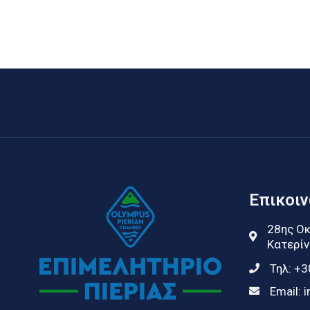
Επικοι
28ης Οκ
Κατερίν
Τηλ:
+3
Email:
i