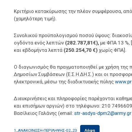
Κριτήριο κατακύρωσης την πλέον συμφέρουσα, από
(χαμηλότερη τιμή).
Συνολικού προϋπολογισμού ποσού ύψους: διακοσί
ογδόντα ενός λεπτών
(282.787,81€),
με ΦΠΑ 13 %, 
και εβδομήντα λεπτά
(250.254,70 €)
χωρίς ΦΠΑ].
Ο διαγωνισμός θα πραγματοποιηθεί με χρήση της 
Δημοσίων Συμβάσεων (Ε.Σ.Η.ΔΗ.Σ.) και οι προσφορ
ηλεκτρονικά, μέσω της διαδικτυακής πύλης
www.pr
Διευκρινήσεις και πληροφορίες παρέχονται καθημε
και επισήμων αργιών) στο τηλέφωνο: 210 7496609
Βασίλειος Γαλάνης (email:
str-asdys-dpm2@army.gr
1_ΑΝΑΚΟΙΝΩΣΗ-ΠΕΡΙΛΗΨΗΣ-02_23
Λήψη