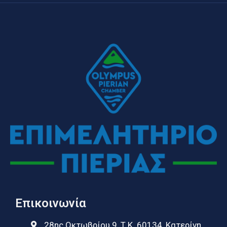
Επικοινωνία
28ης Οκτωβρίου 9, Τ.Κ. 60134, Κατερίνη