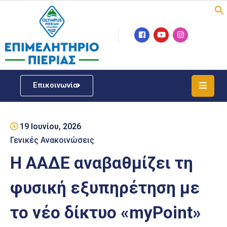
Επιμελητήριο
Νέα
/
Επικοινωνία
Δράσεις
Υπηρεσίες
19 Ιουνίου, 2026
ΓΕΜΗ
/
Γενικές Ανακοινώσεις
Μητρώου
Η ΑΑΔΕ αναβαθμίζει τη
Επιχειρηματική
φυσική εξυπηρέτηση με
Υποστήριξη
το νέο δίκτυο «myPoint»
Έκθεση
Παραδοσιακών