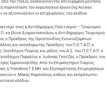
 από την Ιταλία, αναδεικνύοντας επιτυχημένα μοντέλα
ική παρουσίαση του ευρωπαϊκού έργου Dig Access
ν να αξιοποιήσουν οι επιχειρήσεις του κλάδου.
ιρετισμό τους η Αντιδήμαρχος Πολιτισμού – Τουρισμού
Α.Π. κα Ελίνα Διαμαντοπούλου, η Αντιδήμαρχος Τουρισμού
ου, ο Πρόεδρος της Ομοσπονδίας Ενοικιαζομένων
έλλας και αναπληρωτής Πρόεδρος του Π.Ο.Τ.Α.Π. κ.
Ξενοδόχων Πιερίας και μέλος του Δ.Σ. του Π.Ο.Τ.Α.Π. κ.
ενοδόχων Παραλίας κ. Ιωάννης Γκατζής, ο Πρόεδρος του
τρης Εμμανουηλίδης. Από το Επιμελητήριο Πιερίας
ράς, η Υπεύθυνη Γ.Ε.ΜΗ. και Εξυπηρέτησης Επιχειρήσεων
ηρεσιών κ. Μάκης Καραπάνος, καθώς και εκπρόσωποι
ιστικού κλάδου.