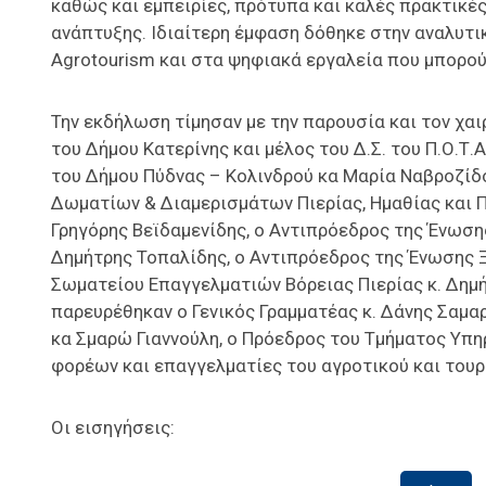
καθώς και εμπειρίες, πρότυπα και καλές πρακτικές
ανάπτυξης. Ιδιαίτερη έμφαση δόθηκε στην αναλυτ
Agrotourism και στα ψηφιακά εργαλεία που μπορού
Την εκδήλωση τίμησαν με την παρουσία και τον χα
του Δήμου Κατερίνης και μέλος του Δ.Σ. του Π.Ο.Τ.
του Δήμου Πύδνας – Κολινδρού κα Μαρία Ναβροζίδ
Δωματίων & Διαμερισμάτων Πιερίας, Ημαθίας και Π
Γρηγόρης Βεϊδαμενίδης, ο Αντιπρόεδρος της Ένωσης 
Δημήτρης Τοπαλίδης, ο Αντιπρόεδρος της Ένωσης Ξ
Σωματείου Επαγγελματιών Βόρειας Πιερίας κ. Δημή
παρευρέθηκαν ο Γενικός Γραμματέας κ. Δάνης Σαμα
κα Σμαρώ Γιαννούλη, ο Πρόεδρος του Τμήματος Υπ
φορέων και επαγγελματίες του αγροτικού και τουρ
Οι εισηγήσεις: