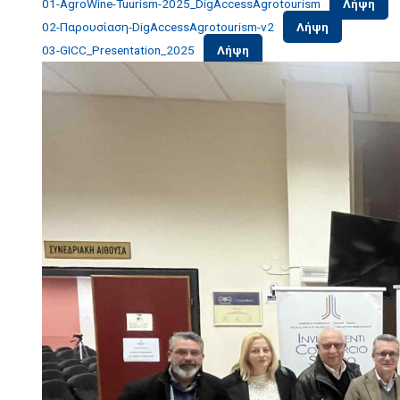
01-AgroWine-Tuurism-2025_DigAccessAgrotourism
Λήψη
02-Παρουσίαση-DigAccessAgrotourism-v2
Λήψη
03-GICC_Presentation_2025
Λήψη