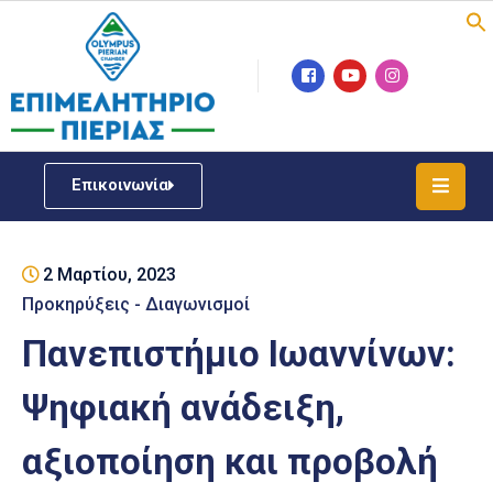
Επιμελητήριο
Νέα
/
Επικοινωνία
Δράσεις
Υπηρεσίες
2 Μαρτίου, 2023
ΓΕΜΗ
/
Προκηρύξεις - Διαγωνισμοί
Μητρώου
Πανεπιστήμιο Ιωαννίνων:
Επιχειρηματική
Ψηφιακή ανάδειξη,
Υποστήριξη
αξιοποίηση και προβολή
Έκθεση
Παραδοσιακών