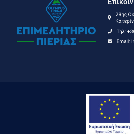
Επικοι
28ης Οκ
Κατερίν
Τηλ:
+3
Email:
i