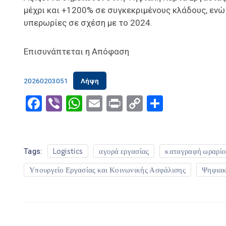
μέχρι και +1200% σε συγκεκριμένους κλάδους, εν
υπερωρίες σε σχέση με το 2024.
Επισυνάπτεται η Απόφαση
20260203051
Λήψη
Facebook
Viber
WhatsApp
Email
Print
Copy
Μοιραστ
Link
Tags:
Logistics
αγορά εργασίας
καταγραφή ωραρίο
Υπουργείο Εργασίας και Κοινωνικής Ασφάλισης
Ψηφιακ