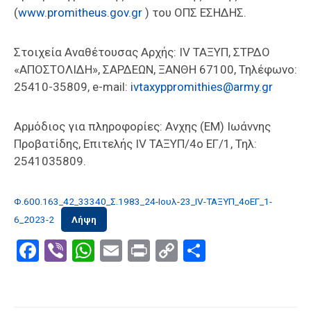
(
www.promitheus.gov.gr
) του ΟΠΣ ΕΣΗΔΗΣ.
Στοιχεία Αναθέτουσας Αρχής: IV ΤΑΞΥΠ, ΣΤΡΔΟ
«ΑΠΟΣΤΟΛΙΔΗ», ΣΑΡΔΕΩΝ, ΞΑΝΘΗ 67100, Τηλέφωνο:
25410-35809, e-mail:
ivtaxyppromithies@army.gr
Αρμόδιος για πληροφορίες: Ανχης (ΕΜ) Ιωάννης
Προβατίδης, Επιτελής IV ΤΑΞΥΠ/4ο ΕΓ/1, Τηλ:
2541035809.
Φ.600.163_42_33340_Σ.1983_24-Ιουλ-23_IV-ΤΑΞΥΠ_4οΕΓ_1-
6_2023-2
Λήψη
Facebook
Viber
WhatsApp
Email
Print
Copy
Μοιραστε
Link