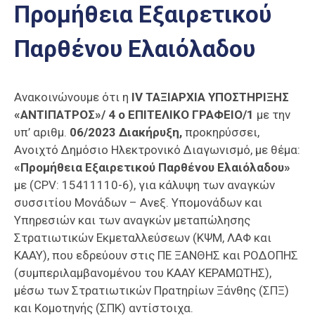
Προμήθεια Εξαιρετικού
Επαγγελμάτων
Έκθεση
Παρθένου Ελαιόλαδου
ΕΒΕΠ-
ΚΜ
Ανακοινώνουμε ότι η
IV ΤΑΞΙΑΡΧΙΑ ΥΠΟΣΤΗΡΙΞΗΣ
Πιερία
«ΑΝΤΙΠΑΤΡΟΣ»/ 4 o ΕΠΙΤΕΛΙΚΟ ΓΡΑΦΕΙΟ/1
με την
υπ’ αριθμ.
06/2023 Διακήρυξη,
προκηρύσσει,
Ανοιχτό Δημόσιο Ηλεκτρονικό Διαγωνισμό, με θέμα:
«Προμήθεια Εξαιρετικού Παρθένου Ελαιόλαδου
»
με (CPV: 15411110-6), για κάλυψη των αναγκών
συσσιτίου Μονάδων – Ανεξ. Υπομονάδων και
Υπηρεσιών και των αναγκών μεταπώλησης
Στρατιωτικών Εκμεταλλεύσεων (ΚΨΜ, ΛΑΦ και
ΚΑΑΥ), που εδρεύουν στις ΠΕ ΞΑΝΘΗΣ και ΡΟΔΟΠΗΣ
(συμπεριλαμβανομένου του ΚΑΑΥ ΚΕΡΑΜΩΤΗΣ),
μέσω των Στρατιωτικών Πρατηρίων Ξάνθης (ΣΠΞ)
και Κομοτηνής (ΣΠΚ) αντίστοιχα.