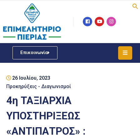
Επιμελητήριο
Νέα
/
Επικοινωνία
Δράσεις
Υπηρεσίες
26 Ιουλίου, 2023
ΓΕΜΗ
/
Προκηρύξεις - Διαγωνισμοί
Μητρώου
4η ΤΑΞΙΑΡΧΙΑ
Επιχειρηματική
ΥΠΟΣΤΗΡΙΞΕΩΣ
Υποστήριξη
«ΑΝΤΙΠΑΤΡΟΣ» :
Έκθεση
Παραδοσιακών