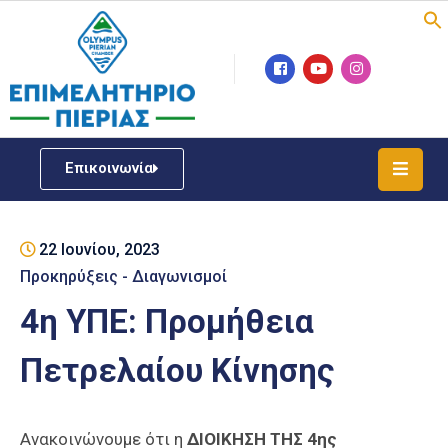
Επιμελητήριο
Νέα
/
Επικοινωνία
Δράσεις
Υπηρεσίες
22 Ιουνίου, 2023
ΓΕΜΗ
/
Προκηρύξεις - Διαγωνισμοί
Μητρώου
4η ΥΠΕ: Προμήθεια
Επιχειρηματική
Πετρελαίου Κίνησης
Υποστήριξη
Έκθεση
Παραδοσιακών
Ανακοινώνουμε ότι η
ΔΙΟΙΚΗΣΗ ΤΗΣ 4ης