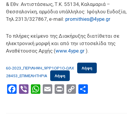
& Εθν. Αντιστάσεως, Τ.Κ. 55134, Καλαμαριά –
Θεσσαλονίκη, αρμόδια υπάλληλος: Ιφόγλου Ευδοξία,
Τηλ.2313/327867, e-mail:
promithies@4ype.gr
Το πλήρες κείμενο της Διακήρυξης διατίθεται σε
ηλεκτρονική μορφή και από την ιστοσελίδα της
Αναθέτουσας Αρχής (
www.4ype.gr
).
60-2023_ΠΕΡΙΛΗΨΗ_9ΡΡ1ΟΡ1Ο-ΩΛΧ
Λήψη
28453_ΕΠΙΜΕΛΗΤΗΡΙΑ
Λήψη
Facebook
Viber
WhatsApp
Email
Print
Copy
Μοιραστε
Link