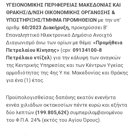
Επαγγελμάτων
ΥΓΕΙΟΝΟΜΙΚΗΣ ΠΕΡΙΦΕΡΕΙΑΣ ΜΑΚΕΔΟΝΙΑΣ ΚΑΙ
ΘΡΑΚΗΣ/Δ/ΝΣΗ ΟΙΚΟΝΟΜΙΚΗΣ ΟΡΓΑΝΩΣΗΣ &
Έκθεση
ΥΠΟΣΤΗΡΙΞΗΣ/ΤΜΗΜΑ ΠΡΟΜΗΘΕΙΩΝ
με την υπ’
ΕΒΕΠ-
αριθμ.
60/2023 Διακήρυξη,
προκηρύσσει Β’
ΚΜ
Επαναληπτικό Ηλεκτρονικό Δημόσιο Ανοιχτό
Διαγωνισμό άνω των ορίων με θέμα:
«Προμήθεια
Πιερία
Πετρελαίου Κίνησης
»
(cpv:
09134100-8
Πετρέλαιο ντίζελ
) για την κάλυψη των αναγκών
της Κεντρικής Υπηρεσίας και των Κέντρων Υγείας
αρμοδιότητας της 4ης Υ.πε. Μακεδονίας και Θράκης
για ένα (1) έτος.
Προϋπολογισθείσας δαπάνης εκατόν ενενήντα
εννέα χιλιάδων οκτακοσίων πέντε ευρώ και εξήντα
δύο λεπτών
(199.805,62€)
συμπεριλαμβανομένου
του Φ.Π.Α. 24% (εκτός του Αγίου Όρους).