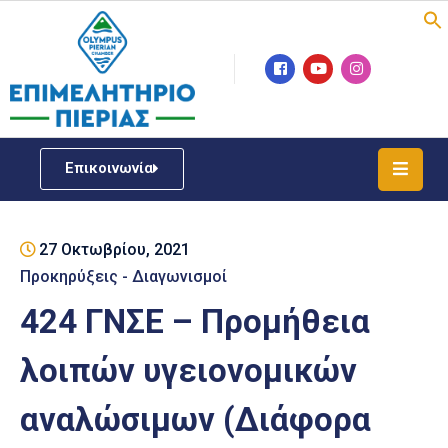
Επιμελητήριο
Νέα
/
Επικοινωνία
Δράσεις
Υπηρεσίες
27 Οκτωβρίου, 2021
ΓΕΜΗ
/
Προκηρύξεις - Διαγωνισμοί
Μητρώου
424 ΓΝΣΕ – Προμήθεια
Επιχειρηματική
λοιπών υγειονομικών
Υποστήριξη
αναλώσιμων (Διάφορα
Έκθεση
Παραδοσιακών