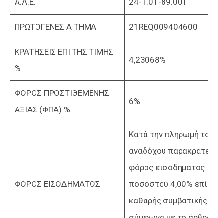
Α.Λ.Ε.
24-1.01-89.001
ΠΡΩΤΟΓΕΝΕΣ ΑΙΤΗΜΑ
21REQ009404600
ΚΡΑΤΗΣΕΙΣ ΕΠΙ ΤΗΣ ΤΙΜΗΣ
4,23068%
%
ΦΟΡΟΣ ΠΡΟΣΤΙΘΕΜΕΝΗΣ
6%
ΑΞΙΑΣ (ΦΠΑ) %
Κατά την πληρωμή του
αναδόχου παρακρατείτ
φόρος εισοδήματος
ΦΟΡΟΣ ΕΙΣΟΔΗΜΑΤΟΣ
ποσοστού 4,00% επί τη
καθαρής συμβατικής αξ
σύμφωνα με το άρθρο 