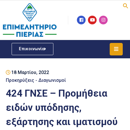
Επιμελητήριο
Νέα
/
Επικοινωνία
Δράσεις
Υπηρεσίες
18 Μαρτίου, 2022
ΓΕΜΗ
/
Προκηρύξεις - Διαγωνισμοί
Μητρώου
424 ΓΝΣΕ – Προμήθεια
Επιχειρηματική
ειδών υπόδησης,
Υποστήριξη
εξάρτησης και ιματισμού
Έκθεση
Παραδοσιακών