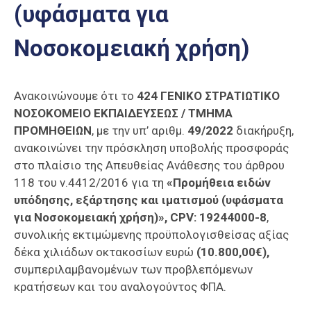
(υφάσματα για
Επαγγελμάτων
Έκθεση
Νοσοκομειακή χρήση)
ΕΒΕΠ-
ΚΜ
Ανακοινώνουμε ότι το
424 ΓΕΝΙΚΟ ΣΤΡΑΤΙΩΤΙΚΟ
Πιερία
ΝΟΣΟΚΟΜΕΙΟ ΕΚΠΑΙ∆ΕΥΣΕΩΣ /
ΤΜΗΜΑ
ΠΡΟΜΗΘΕΙΩΝ
, με την υπ’ αριθμ.
49/2022
διακήρυξη,
ανακοινώνει την πρόσκληση υποβολής προσφοράς
στο πλαίσιο της Απευθείας Ανάθεσης του άρθρου
118 του ν.4412/2016 για τη
«Προμήθεια ειδών
υπόδησης, εξάρτησης και ιματισμού (υφάσματα
για Νοσοκομειακή χρήση)»,
CPV: 19244000-8
,
συνολικής εκτιμώμενης προϋπολογισθείσας αξίας
δέκα χιλιάδων οκτακοσίων ευρώ
(10.800,00€),
συμπεριλαμβανομένων των προβλεπόμενων
κρατήσεων και του αναλογούντος ΦΠΑ.