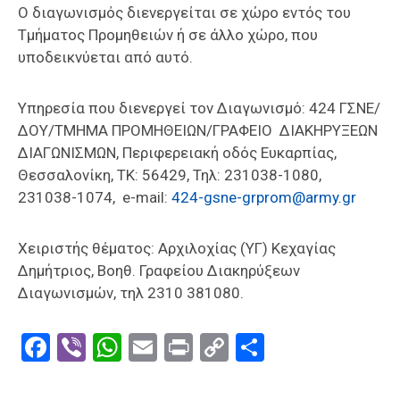
Ο διαγωνισμός διενεργείται σε χώρο εντός του
Τμήματος Προμηθειών ή σε άλλο χώρο, που
υποδεικνύεται από αυτό.
Υπηρεσία που διενεργεί τον Διαγωνισμό: 424 ΓΣΝΕ/
∆ΟΥ/ΤΜΗΜΑ ΠΡΟΜΗΘΕΙΩΝ/ΓΡΑΦΕΙΟ ∆ΙΑΚΗΡΥΞΕΩΝ
∆ΙΑΓΩΝΙΣΜΩΝ, Περιφερειακή οδός Ευκαρπίας,
Θεσσαλονίκη, ΤΚ: 56429, Τηλ: 231038-1080,
231038-1074, e-mail:
424-gsne-grprom@army.gr
Χειριστής θέματος: Αρχιλοχίας (ΥΓ) Κεχαγίας
Δημήτριος, Βοηθ. Γραφείου Διακηρύξεων
Διαγωνισμών, τηλ 2310 381080.
Facebook
Viber
WhatsApp
Email
Print
Copy
Μοιραστε
Link