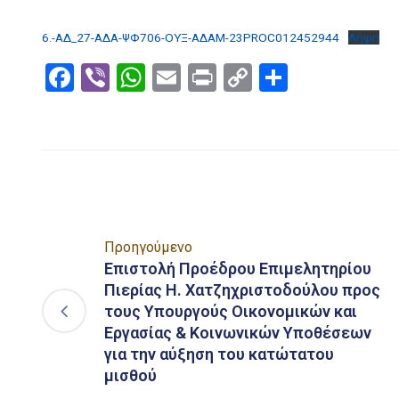
6.-ΑΔ_27-ΑΔΑ-ΨΦ706-ΟΥΞ-ΑΔΑΜ-23PROC012452944
Λήψη
Facebook
Viber
WhatsApp
Email
Print
Copy
Μοιραστ
Link
Προηγούμενο
Επιστολή Προέδρου Επιμελητηρίου
Πιερίας Η. Χατζηχριστοδούλου προς
τους Υπουργούς Οικονομικών και
Εργασίας & Κοινωνικών Υποθέσεων
για την αύξηση του κατώτατου
μισθού