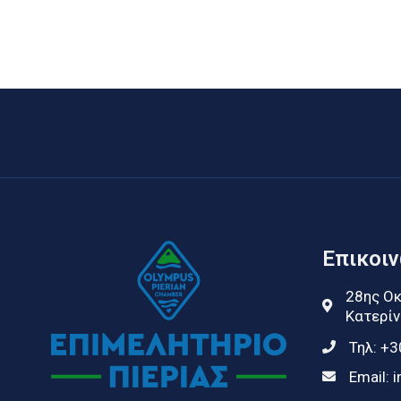
Επικοι
28ης Οκ
Κατερίν
Τηλ:
+3
Email:
i