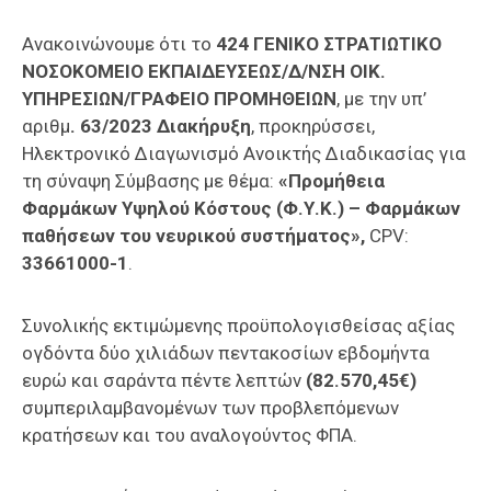
Επαγγελμάτων
Ανακοινώνουμε ότι το
424 ΓΕΝΙΚΟ ΣΤΡΑΤΙΩΤΙΚΟ
Έκθεση
ΝΟΣΟΚΟΜΕΙΟ ΕΚΠΑΙΔΕΥΣΕΩΣ/Δ/ΝΣΗ ΟΙΚ.
ΕΒΕΠ-
ΥΠΗΡΕΣΙΩΝ/ΓΡΑΦΕΙΟ ΠΡΟΜΗΘΕΙΩΝ
, με την υπ’
ΚΜ
αριθμ
. 63/2023 Διακήρυξη
, προκηρύσσει,
Ηλεκτρονικό Διαγωνισμό Ανοικτής Διαδικασίας για
Πιερία
τη σύναψη Σύμβασης με θέμα:
«Προμήθεια
Φαρμάκων Υψηλού Κόστους (Φ.Υ.Κ.) – Φαρμάκων
παθήσεων του νευρικού συστήματος»,
CPV:
33661000-1
.
Συνολικής εκτιμώμενης προϋπολογισθείσας αξίας
ογδόντα δύο χιλιάδων πεντακοσίων εβδομήντα
ευρώ και σαράντα πέντε λεπτών
(82.570,45€)
συμπεριλαμβανομένων των προβλεπόμενων
κρατήσεων και του αναλογούντος ΦΠΑ.