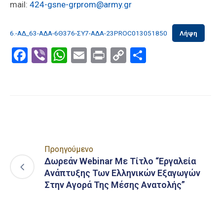
mail:
424-gsne-grprom@army.gr
6.-ΑΔ_63-ΑΔΑ-6Θ376-ΣΥ7-ΑΔΑ-23PROC013051850
Λήψη
Facebook
Viber
WhatsApp
Email
Print
Copy
Μοιραστε
Link
Προηγούμενο
Δωρεάν Webinar Με Τίτλο “Εργαλεία
Ανάπτυξης Των Ελληνικών Εξαγωγών
Στην Αγορά Της Μέσης Ανατολής”