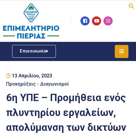
Επιμελητήριο
Νέα
/
Επικοινωνία
Δράσεις
Υπηρεσίες
13 Απριλίου, 2023
ΓΕΜΗ
/
Προκηρύξεις - Διαγωνισμοί
Μητρώου
6η ΥΠΕ – Προμήθεια ενός
Επιχειρηματική
πλυντηρίου εργαλείων,
Υποστήριξη
απολύμανση των δικτύων
Έκθεση
Παραδοσιακών