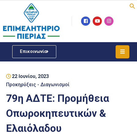
Επιμελητήριο
Νέα
/
Επικοινωνία
Δράσεις
Υπηρεσίες
22 Ιουνίου, 2023
ΓΕΜΗ
/
Προκηρύξεις - Διαγωνισμοί
Μητρώου
79η ΑΔΤΕ: Προμήθεια
Επιχειρηματική
Οπωροκηπευτικών &
Υποστήριξη
Ελαιόλαδου
Έκθεση
Παραδοσιακών