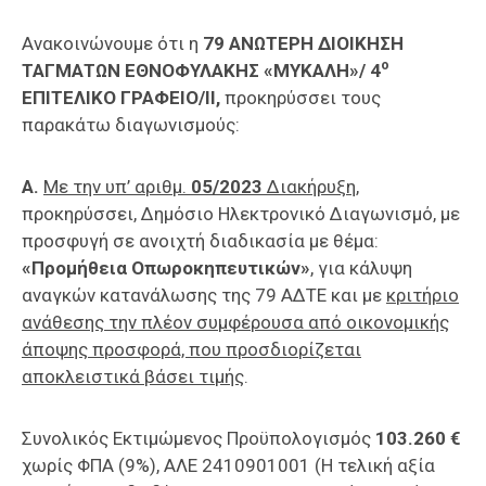
Επαγγελμάτων
Ανακοινώνουμε ότι η
79 ΑΝΩΤΕΡΗ ΔΙΟΙΚΗΣΗ
Έκθεση
ο
ΤΑΓΜΑΤΩΝ ΕΘΝΟΦΥΛΑΚΗΣ «ΜΥΚΑΛΗ»/ 4
ΕΒΕΠ-
ΕΠΙΤΕΛΙΚΟ ΓΡΑΦΕΙΟ/ΙΙ,
προκηρύσσει τους
ΚΜ
παρακάτω διαγωνισμούς:
Πιερία
Α.
Με την υπ’ αριθμ.
05/2023
Διακήρυξη,
προκηρύσσει, Δημόσιο Ηλεκτρονικό Διαγωνισμό, με
προσφυγή σε ανοιχτή διαδικασία με θέμα:
«Προμήθεια Οπωροκηπευτικών»
, για κάλυψη
αναγκών κατανάλωσης της 79 ΑΔΤΕ και με
κριτήριο
ανάθεσης την πλέον συμφέρουσα από οικονομικής
άποψης προσφορά, που προσδιορίζεται
αποκλειστικά βάσει τιμής
.
Συνολικός Εκτιμώμενος Προϋπολογισμός
103.260 €
χωρίς ΦΠΑ (9%), ΑΛΕ 2410901001 (Η τελική αξία