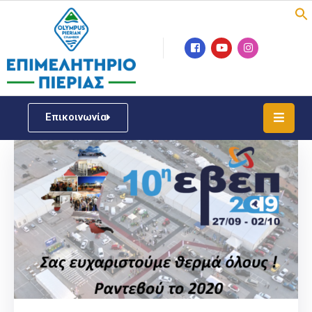
Επιμελητήριο
Νέα
/
Επικοινωνία
Δράσεις
Υπηρεσίες
ΓΕΜΗ
/
Μητρώου
Επιχειρηματική
Υποστήριξη
Έκθεση
Παραδοσιακών