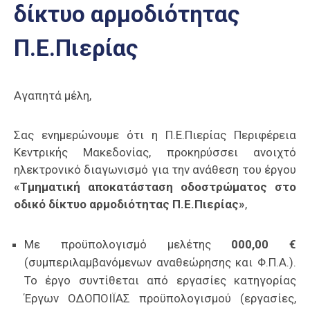
δίκτυο αρμοδιότητας
Επαγγελμάτων
Έκθεση
Π.Ε.Πιερίας
ΕΒΕΠ-
ΚΜ
Αγαπητά μέλη,
Πιερία
Σας ενημερώνουμε ότι η Π.Ε.Πιερίας Περιφέρεια
Κεντρικής Μακεδονίας, προκηρύσσει ανοιχτό
ηλεκτρονικό διαγωνισμό για την ανάθεση του έργου
«Τμηματική αποκατάσταση οδοστρώματος στο
οδικό δίκτυο αρμοδιότητας Π.Ε.Πιερίας»
,
Με προϋπολογισμό μελέτης
000,00 €
(συμπεριλαμβανόμενων αναθεώρησης και Φ.Π.Α.).
Το έργο συντίθεται από εργασίες κατηγορίας
Έργων ΟΔΟΠΟΙÏΑΣ προϋπολογισμού (εργασίες,