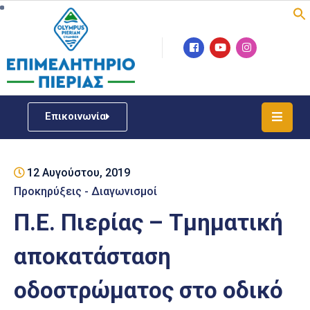
Επιμελητήριο
Νέα
/
Επικοινωνία
Δράσεις
Υπηρεσίες
12 Αυγούστου, 2019
ΓΕΜΗ
/
Προκηρύξεις - Διαγωνισμοί
Μητρώου
Π.Ε. Πιερίας – Τμηματική
Επιχειρηματική
αποκατάσταση
Υποστήριξη
οδοστρώματος στο οδικό
Έκθεση
Παραδοσιακών