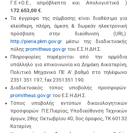
Γ.Ε.+Ο.Ε., απρόβλεπτα και Απολογιστικά )
172.653,00 €.
Τα έγγραφα της σύμβασης είναι διαθέσιμα για
ελεύθερη, πλήρη, άμεση & δωρεάν ηλεκτρονική
πρόσβαση στην διεύθυνση (URL):
http://pieria.pkm.gov.gr
μέσω της διαδικτυακής
πύλης
promitheus.gov.gr
του Ε.Σ.Η.ΔΗ.Σ.
Πληροφορίες παρέχονται από την αρμόδια
υπάλληλο για επικοινωνία κα Δημάκη Αικατερίνη,
Πολιτικό Μηχανικό ΠΕ Α’ βαθμό στο τηλέφωνο
2351 351 197, fax 2351351 190.
Διαδικτυακός τόπος υποβολής προσφορών:
promitheus.gov.gr
του Ε.Σ.Η.ΔΗ.Σ.
Τόπος υποβολής εντύπων δικαιολογητικών
προσφορών: Π.Ε.Πιερίας, Υποδιεύθυνση Τεχνικών
έργων, 28ης Οκτωβρίου 40, 3ος όροφος, ΤΚ 60132
Κατερίνη