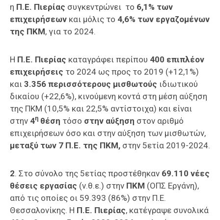
η
Π.Ε. Πιερίας
συγκεντρώνει το
6,1% των
επιχειρήσεων
και μόλις το
4,6% των εργαζομένων
της ΠΚΜ
, για το 2024.
Η
Π.Ε. Πιερίας
καταγράφει περίπου
400 επιπλέον
επιχειρήσεις
το 2024 ως προς το 2019 (+12,1%)
και
3.356 περισσότερους μισθωτούς
ιδιωτικού
δικαίου (+22,6%), κινούμενη κοντά στη μέση αύξηση
της ΠΚΜ (10,5% και 22,5% αντίστοιχα) και είναι
η
στην
4
θέση
τόσο
στην αύξηση
στον αριθμό
επιχειρήσεων όσο και στην αύξηση των μισθωτών,
μεταξύ των 7
Π.Ε. της ΠΚΜ,
στην 5ετία 2019-2024.
2
. Στο σύνολο της 5ετίας προστέθηκαν
69.110
νέες
θέσεις εργασίας
(ν.θ.ε.) στην
ΠΚΜ
(ΟΠΣ Εργάνη),
από τις οποίες οι 59.393 (86%) στην Π.Ε.
Θεσσαλονίκης. Η
Π.Ε. Πιερίας
, κατέγραψε συνολικά