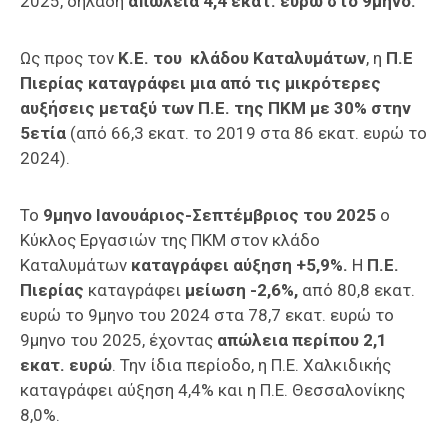
2025, δηλαδή
απώλεια 4,4 εκατ. ευρώ στο 9μηνο.
Ως προς τον
Κ.Ε. του κλάδου Καταλυμάτων
, η
Π.Ε
Πιερίας καταγράφει μια από τις μικρότερες
αυξήσεις μεταξύ των Π.Ε. της ΠΚΜ με 30% στην
5ετία
(από 66,3 εκατ. το 2019 στα 86 εκατ. ευρώ το
2024).
Το
9μηνο Ιανουάριος-Σεπτέμβριος του 2025
ο
Κύκλος Εργασιών της ΠΚΜ στον κλάδο
Καταλυμάτων
καταγράφει
αύξηση +5,9%.
Η
Π.Ε.
Πιερίας
καταγράφει
μείωση -2,6%,
από 80,8 εκατ.
ευρώ το 9μηνο του 2024 στα 78,7 εκατ. ευρώ το
9μηνο του 2025, έχοντας
απώλεια περίπου 2,1
εκατ. ευρώ
. Την ίδια περίοδο, η Π.Ε. Χαλκιδικής
καταγράφει αύξηση 4,4% και η Π.Ε. Θεσσαλονίκης
8,0%.