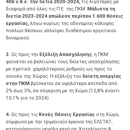
406 ν.θ.ε. την 5ετία 2020-2024,
τις λιγότερες με
διαφορά από όλες τις Π.Ε. της ΠΚΜ.
Μάλιστα τη
διετία 2023-2024 απώλεσε περίπου 1.600 θέσεις
εργασίας,
λόγω κυρίως της αδυναμίας κάλυψης
πολλών θέσεων, ελλείψει διαθέσιμου εργατικού
δυναμικού.
3.
Ως προς την
Εξέλιξη Απασχόλησης
, η ΠΚΜ
φαίνεται να βελτιώνει τους δείκτες απασχόλησης
με σχετικά χαμηλότερους ρυθμούς ως προς το
σύνολο της Χώρας. Η εξέλιξη του
δείκτη ανεργίας
στην ΠΚΜ
βρίσκεται σε υψηλότερα επίπεδα από
2% έως 3%, σε σύγκριση με τη Χώρα (12,8% έναντι
10,1% για το 2024).
4.
Ως προς τις
Κενές Θέσεις Εργασίας
στη Χώρα,
σύμφωνα με την τριμηνιαία έρευνα της ΕΛΣΤΑΤ,
καταγράφονται μεγάλα κενά σε ΄Καταλύματα &