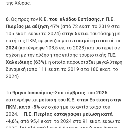
της Χώρας.
6.
Ως προς τον
Κ.Ε. του κλάδου Εστίασης
, η
Π.Ε.
Πιερίας με αύξηση 47%
(από 72 εκατ. το 2019 στα
105 εκατ. ευρώ το 2024)
στην 5ετία
, ταυτόσημη με
αυτή της ΠΚΜ, εμφανίζει μια
στασιμότητα κατά το
2024
(κατέγραψε 103,5 εκ, το 2023) και υστερεί σε
σχέση με την αύξηση της επίσης τουριστικής
Π.Ε.
Χαλκιδικής (63%
)
, η οποία παρουσιάζει μεγαλύτερη
δυναμική (από 111 εκατ. το 2019 στα 180 εκατ. το
2024).
Το
9μηνο Ιανουάριος-Σεπτέμβριος του 2025
καταγράφεται
μείωση του Κ.Ε. στην Εστίαση στην
ΠΚΜ, κατά -5
% σε σχέση με το αντίστοιχο του
2024. Η
Π.Ε. Πιερίας καταγράφει μείωση κατά
-4,6%
, από 95,4 εκατ. το 2024 στα 91 εκατ. ευρώ το