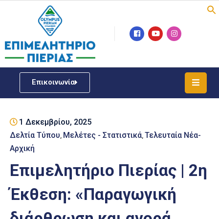
Επιμελητήριο
Νέα
/
Επικοινωνία
Δράσεις
Υπηρεσίες
1 Δεκεμβρίου, 2025
ΓΕΜΗ
/
Δελτία Τύπου
Μελέτες - Στατιστικά
Τελευταία Νέα-
‚
‚
Μητρώου
Αρχική
Επιμελητήριο Πιερίας | 2η
Επιχειρηματική
Υποστήριξη
Έκθεση: «Παραγωγική
Έκθεση
διάρθρωση και αγορά
Παραδοσιακών