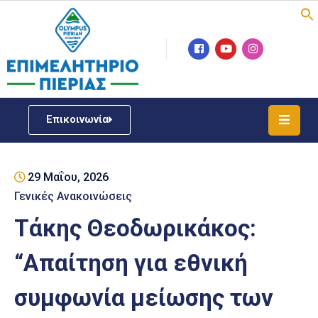
Επιμελητήριο
Νέα
/
Επικοινωνία
Δράσεις
Υπηρεσίες
29 Μαΐου, 2026
ΓΕΜΗ
/
Γενικές Ανακοινώσεις
Μητρώου
Τάκης Θεοδωρικάκος:
Επιχειρηματική
“Απαίτηση για εθνική
Υποστήριξη
συμφωνία μείωσης των
Έκθεση
Παραδοσιακών