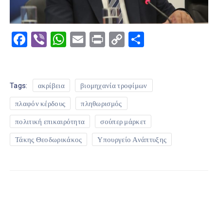
Facebook
Viber
WhatsApp
Email
Print
Copy
Μοιραστε
Link
Tags:
ακρίβεια
βιομηχανία τροφίμων
πλαφόν κέρδους
πληθωρισμός
πολιτική επικαιρότητα
σούπερ μάρκετ
Τάκης Θεοδωρικάκος
Υπουργείο Ανάπτυξης