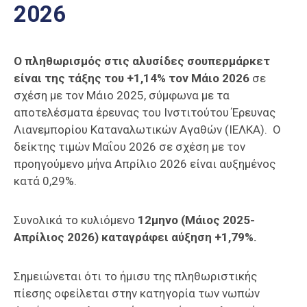
2026
Επαγγελμάτων
Έκθεση
ΕΒΕΠ-
Ο πληθωρισμός στις αλυσίδες σουπερμάρκετ
ΚΜ
είναι της τάξης του +1,14% τον Μάιο 2026
σε
σχέση με τον Μάιο 2025, σύμφωνα με τα
Πιερία
αποτελέσματα έρευνας του Ινστιτούτου Έρευνας
Λιανεμπορίου Καταναλωτικών Αγαθών (ΙΕΛΚΑ). Ο
δείκτης τιμών Μαΐου 2026 σε σχέση με τον
προηγούμενο μήνα Απρίλιο 2026 είναι αυξημένος
κατά 0,29%.
Συνολικά το κυλιόμενο
12μηνο (Μάιος 2025-
Απρίλιος 2026) καταγράφει αύξηση +1,79%.
Σημειώνεται ότι το ήμισυ της πληθωριστικής
πίεσης οφείλεται στην κατηγορία των νωπών