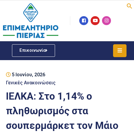
Επιμελητήριο
Νέα
/
Επικοινωνία
Δράσεις
Υπηρεσίες
5 Ιουνίου, 2026
ΓΕΜΗ
/
Γενικές Ανακοινώσεις
Μητρώου
ΙΕΛΚΑ: Στο 1,14% ο
Επιχειρηματική
πληθωρισμός στα
Υποστήριξη
σουπερμάρκετ τον Μάιο
Έκθεση
Παραδοσιακών